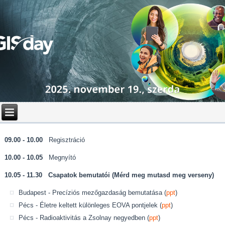
09.00 - 10.00
Regisztráció
10.00 - 10.05
Megnyító
10.05 - 11.30
Csapatok bemutatói (Mérd meg mutasd meg verseny)
Budapest - Precíziós mezőgazdaság bemutatása (
ppt
)
Pécs - Életre keltett különleges EOVA pontjelek (
ppt
)
Pécs - Radioaktivitás a Zsolnay negyedben (
ppt
)