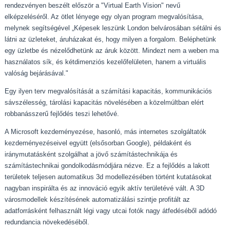
rendezvényen beszélt először a "Virtual Earth Vision" nevű
elképzeléséről. Az ötlet lényege egy olyan program megvalósítása,
melynek segítségével „Képesek leszünk London belvárosában sétálni és
látni az üzleteket, áruházakat és, hogy milyen a forgalom. Beléphetünk
egy üzletbe és nézelődhetünk az áruk között. Mindezt nem a weben ma
használatos sík, és kétdimenziós kezelőfelületen, hanem a virtuális
valóság bejárásával."
Egy ilyen terv megvalósítását a számítási kapacitás, kommunikációs
sávszélesség, tárolási kapacitás növelésében a közelmúltban elért
robbanásszerű fejlődés teszi lehetővé.
A Microsoft kezdeményezése, hasonló, más internetes szolgáltatók
kezdeményezéseivel együtt (elsősorban Google), példaként és
iránymutatásként szolgálhat a jövő számítástechnikája és
számítástechnikai gondolkodásmódjára nézve. Ez a fejlődés a lakott
területek teljesen automatikus 3d modellezésében történt kutatásokat
nagyban inspirálta és az innováció egyik aktív területévé vált. A 3D
városmodellek készítésének automatizálási szintje profitált az
adatforrásként felhasznált légi vagy utcai fotók nagy átfedéséből adódó
redundancia növekedéséből.