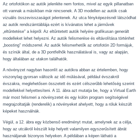
Az ortofotókon az autók jelenléte nem fontos, mivel az egyik pillanatban
ott vannak a másikban már nincsenek. A 3D modellen az autók csak
vizuális összevisszaságot jelentenek. Az utca fényképezésnél látszódhat
az autók rendszámtáblája ezért is kívánatos lehet a járművek
„eltűntetése" a képről. Az eltűntetett autók helyére grafikusan generált
modelleket lehet helyezni. Az autók felismerése és eltávolítása történhet
„boosting" módszerrel. Az autók felismerhetők az ortofotón 2D formájuk,
és színük által, de a 3D pontfelhők használatával is, vagy az alapján,
hogy általában az utakon találhatók.
A növényzet nagyban hasonlít az autókra abban az értelemben, hogy
viszonylag gyorsan változik az idő múlásával, például évszakról
évszakra, meglehetősen összetett és ezért célszerűbb lehetőség szerint
modellekkel helyettesíteni. A 11. ábra azt mutatja be, hogy a Virtual Earth
már most felismeri a növényzetet és egy külön program segítségével
megrajzoltatják (renderelik) a növényeket ahelyett, hogy a róluk készült
képeket használnák.
Végül, a 12. ábra egy közbenső eredményt mutat, amelynek az a célja,
hogy az utcákról készült kép helyett valamilyen egyszerűsített ábrát
használjanak bizonyos helyeken. A példában a képen látható a