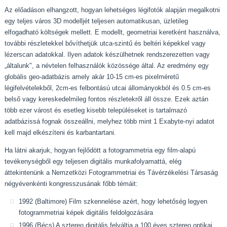
Az előadáson elhangzott, hogyan lehetséges légifotók alapján megalkotni
egy teljes város 3D modelljét teljesen automatikusan, üzletileg
elfogadható költségek mellett. E modellt, geometriai keretként használva,
további részletekkel bővíthetjük utca-szintű és beltéri képekkel vagy
lézerscan adatokkal. Ilyen adatok készülhetnek rendszerezetten vagy
„általunk", a névtelen felhasználók közössége által. Az eredmény egy
globális geo-adatbázis amely akár 10-15 cm-es pixelméretű
légifelvételekből, 2cm-es felbontású utcai állományokból és 0.5 cm-es
belső vagy kereskedelmileg fontos részletekről áll össze. Ezek aztán
több ezer várost és esetleg kisebb településeket is tartalmazó
adatbázissá fognak összeállni, melyhez több mint 1 Exabyte-nyi adatot
kell majd elkészíteni és karbantartani.
Ha látni akarjuk, hogyan fejlődött a fotogrammetria egy film-alapú
tevékenységből egy teljesen digitális munkafolyamattá, elég
áttekintenünk a Nemzetközi Fotogrammetriai és Távérzékelési Társaság
négyévenkénti kongresszusának főbb témáit:
1992 (Baltimore) Film szkennelése azért, hogy lehetőség legyen
fotogrammetriai képek digitális feldolgozására
1996 (Bécs) A sztereo digitális felváltja a 100 éves sztereo optikai