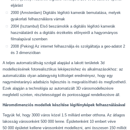
eljárást
2000 (Amsterdam) Digitális légifotó kamerák bemutatása, melyek
gyakorlati felhasználásra várnak
2004 (Isztambul) Első beszámolók a digitális légifotó kamerák
használatáról és a digitális érzékelés előnyeiről a hagyományos
filmalapúval szemben
2008 (Peking) Az internet felhasználja és szolgáltatja a geo-adatot 2
és 3 dimenzióban
A teljes automatizáltság szolgál alapjául a lakott területek 3d
modellezésének fotorealisztikus leképezéshez és alkalmazásokhoz: az
automatizálás olyan adategység költséget eredményez, hogy egy
nagyméretarányú adatbázis fejlesztés is megvalósítható és megfizethető.
Ezek alapján a technológia az automatizált 3D városmodellezésre
megfelelő szinten, részletességgel és pontossággal rendelkezésre áll.
Háromdimenziós modellek készítése légifényképek felhasználásával
Tegyük fel, hogy 3000 város közel 1.5 milliárd ember otthona. Az átlagos
lakosság városonként 500 000 lenne. Épületenként 10 embert véve
50 000 épületet kellene városonként modellezni, ami összesen 150 milliót