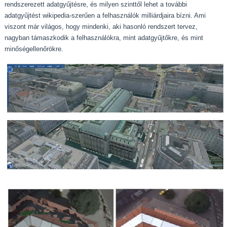
rendszerezett adatgyűjtésre, és milyen szinttől lehet a további
adatgyűjtést wikipedia-szerűen a felhasználók milliárdjaira bízni. Ami
viszont már világos, hogy mindenki, aki hasonló rendszert tervez,
nagyban támaszkodik a felhasználókra, mint adatgyűjtőkre, és mint
minőségellenőrökre.