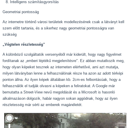
Intelligens számításgyorsítás
Geometriai pontosság
Az internetre történő városi területek modellezésének csak a látványt kell
szem előtt tartania, és a sikerhez nagy geometriai pontosságra van
szükség
„Végtelen részletesség"
A különböző szolgáltatók versenyéből már kiderült, hogy nagy figyelmet
fordítanak az „emberi léptékű megjelenítésre". Ez abban mutatkozik meg,
hogy olyan képeket tesznek az interneten elérhetővé, ami azt mutatja,
milyen látványban lenne a felhasználónak része ha azon az adott térképi
ponton állna. Az ilyen képek általában kb. 2cm-es felbontásúak, hogy a
felhasználók el tudják olvasni a képeken a feliratokat. A Google már
bemutatta a Street-View nevű megoldását és a Microsoft is hasonló
alkalmazáson dolgozik, habár nagyon sokan aggódnak, hogy az ilyen
részletesség már sérti az emberek magánéletét.