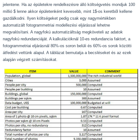
jelentene. Ha az épületekre rendelkezésre álló költségvetés mondjuk 100
millió $ lenne akkor épületenként kevesebb, mint 1$-os keretből kellene
gazdálkodni. Ilyen költségeket pedig csak egy nagymértékben
automatizált fotogrammetriai modellezési eljárással lehetne
megvalósítani. A nagyfokú automatizáltság megköveteli az adatok
nagyfokú redundanciáját. A kalkulációknál 10-es redundancia faktort, a
fotogrammetriai eljárásnál 80%-os soron belüli és 60%-os sorok közötti
átfedést vettünk alapul. A táblázat bemutatja a becsléseket és az ezek
alapján végzett számításokat.