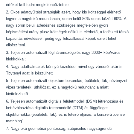
értéket kell tudni megkülönböztetnie.
Okos adatgyűjtési stratégiák azért, hogy kis költséggel elérhető
legyen a nagyfokú redundancia, soron belül 80% sorok között 60%. A
nagy soron belüli átfedéshez szükséges megfelelően gyors
képismétlési arány plusz költségek nélkül is elérhető, a fedélzeti tároló
kapacitás növeléssel, pedig egy felszállással képek ezreit lehet
elkészíteni.
Teljesen automatizált légiháromszögelés nagy 3000+ kép/város
blokkokkal;
Nagy adathalmazok könnyű kezelése, mivel egy városról akár 5
Tbytenyi adat is készülhet;
Teljesen automatizált objektum besorolás, épületek, fák, növényzet,
vizes területek, úthálózat, ez a nagyfokú redundancia miatt
kivitelezhető.
Teljesen automatizált digitális felületmodell (DSM) létrehozása és
kettéválasztása digitális terepmodellé (DTM) és függőleges
objektumokká (épületek, fák); ez is létező eljárás, a korszerű „dense
matching"
Nagyfokú geometriai pontosság, subpixeles nagyságrendű