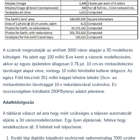
A számok megmutatják az említett 3000 város alapján a 3D modellezés
költségeit. Ha adott egy 100 millió $-os keret a városok modellezésére,
akkor az egyes épületekre átlagosan 0.7$ jut. 10 cm-es mintavételezési
távolságot alapul véve, mintegy 10 millió felvétellel kellene dolgozni. Az
egész Föld felszínét 351 millió képpel lehetne lefedni 15cm -es
mintavételezési távolsággal 10-x redundanciával számolva. Ez
összességében körülbelül 200PBytenyi adatot jelentene.
Adatfeldolgozás
A táblázat választ ad arra hogy mért szükséges a teljesen automatizált
eljárás a 3d városmodellezésben. Egy ilyen eljárásnak, feltéve hogy
rendelkezésre áll, 8 feltételt kell teljesítenie:
Kiváló légi digitális képalkotó eszköznek radiometriailag 7000 szürke