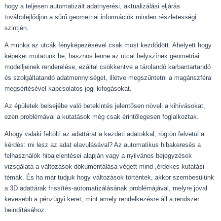
hogy a teljesen automatizált adatnyerési, aktualizálási eljárás
továbbfejlődjön a sűrű geometriai információk minden részletességi
szintjén.
A munka az utcák fényképezésével csak most kezdődött. Ahelyett hogy
képeket mutatunk be, hasznos lenne az utcai helyszínek geometriai
modelljeinek renderelése, ezáltal csökkentve a tárolandó karbantartandó
és szolgáltatandó adatmennyiséget, illetve megszűntetni a magánszféra
megsértésével kapcsolatos jogi kifogásokat.
Az épületek belsejébe való betekintés jelentősen növeli a kihívásokat,
ezen problémával a kutatások még csak érintőlegesen foglalkoztak.
Ahogy valaki feltölti az adattárat a kezdeti adatokkal, rögtön felvetül a
kérdés: mi lesz az adat elavulásával? Az automatikus hibakeresés a
felhasználók hibajelentései alapján vagy a nyilvános bejegyzések
vizsgálata a változások dokumentálása végett mind ,érdekes kutatási
témák. És ha már tudjuk hogy változások történtek, akkor szembesülünk
a 3D adattárak frissítés-automatizálásának problémájával, melyre jóval
kevesebb a pénzügyi keret, mint amely rendelkezésre áll a rendszer
beindításához.