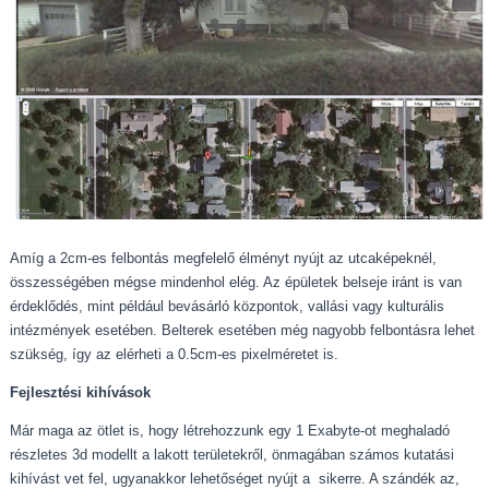
Amíg a 2cm-es felbontás megfelelő élményt nyújt az utcaképeknél,
összességében mégse mindenhol elég. Az épületek belseje iránt is van
érdeklődés, mint például bevásárló központok, vallási vagy kulturális
intézmények esetében. Belterek esetében még nagyobb felbontásra lehet
szükség, így az elérheti a 0.5cm-es pixelméretet is.
Fejlesztési kihívások
Már maga az ötlet is, hogy létrehozzunk egy 1 Exabyte-ot meghaladó
részletes 3d modellt a lakott területekről, önmagában számos kutatási
kihívást vet fel, ugyanakkor lehetőséget nyújt a sikerre. A szándék az,